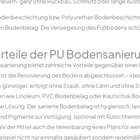
euern, ganz ohne Rückbau, Schmutz oder lange Ausfal
denbeschichtung bzw. Polyurethan Bodenbeschichtun
en Bodenbelag. Die Versiegelung des Fußbodens schüt
orteile der PU Bodensanier
anierung bietet zahlreiche Vorteile gegenüber einer 
n ist die Renovierung des Bodens abgeschlossen – id
 % günstiger, erfolgt ohne Staub, ohne Lärm und ohne S
 wie Linoleum, PVC Bodenbelag oder Kautschuk Bode
he Lösung. Der sanierte Bodenbelag ist hygienisch, l
und Pigmente zur Verfügung, optional mit Rutschhemmu
l der Mittel auch die Vereinbarung eines Plans für wei
ispiel nicht nur einmalig gesäubert sondern regelmäß