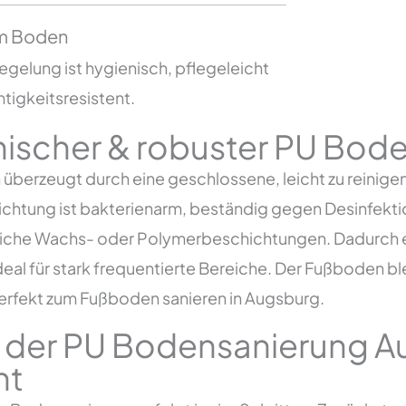
m Boden
gelung ist hygienisch, pflegeleicht
tigkeitsresistent.
ischer & robuster PU Bod
 überzeugt durch eine geschlossene, leicht zu reinig
htung ist bakterienarm, beständig gegen Desinfekti
iche Wachs- oder Polymerbeschichtungen. Dadurch ei
al für stark frequentierte Bereiche. Der Fußboden blei
perfekt zum Fußboden sanieren in Augsburg.
 der PU Bodensanierung Au
nt