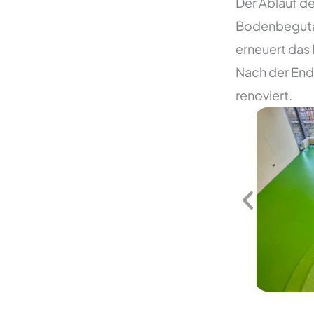
Der Ablauf de
Bodenbegutac
erneuert das
Nach der Endh
renoviert.