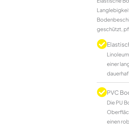
Elastische B
Langlebigkei
Bodenbeschic
geschützt, pf
Elastis
Linoleum
einer la
dauerhaf
PVC Bo
Die PU B
Oberfläch
einen ro