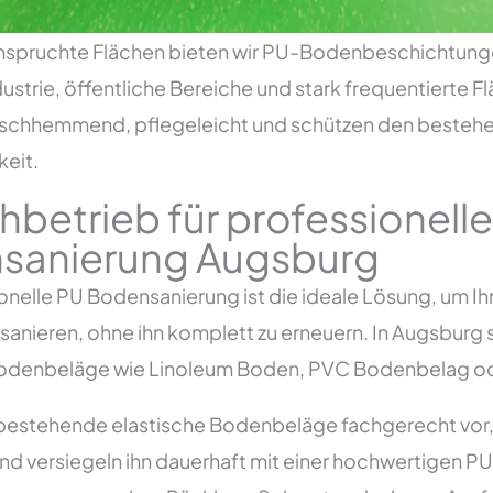
anspruchte Flächen bieten wir PU-Bodenbeschichtunge
strie, öffentliche Bereiche und stark frequentierte 
utschhemmend, pflegeleicht und schützen den besteh
keit.
chbetrieb für professionell
sanierung Augsburg
onelle PU Bodensanierung ist die ideale Lösung, um I
anieren, ohne ihn komplett zu erneuern. In Augsburg si
Bodenbeläge wie Linoleum Boden, PVC Bodenbelag o
 bestehende elastische Bodenbeläge fachgerecht vor,
d versiegeln ihn dauerhaft mit einer hochwertigen PU 