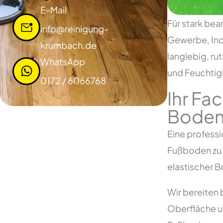
E-Mail
Für stark be
info@reinigung-
Gewerbe, Indu
krumbach.de
langlebig, r
WhatsApp
und Feuchtig
0172 / 6066768
Ihr Fa
Boden
Eine professi
Fußboden zu s
elastischer 
Wir bereiten
Oberfläche un