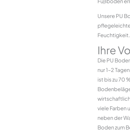
Fußboden ern
Unsere PU Bo
pflegeleicht
Feuchtigkeit.
Ihre V
Die PU Bodens
nur 1–2 Tage
ist bis zu 70
Bodenbelägen
wirtschaftlic
viele Farben 
neben der Wah
Boden zum Be