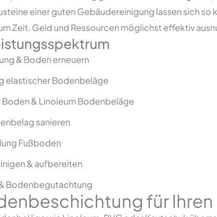
usteine einer guten Gebäudereinigung lassen sich so k
um Zeit, Geld und Ressourcen möglichst effektiv ausn
eistungsspektrum
ung & Boden erneuern
g elastischer Bodenbeläge
m Boden & Linoleum Bodenbeläge
enbelag sanieren
elung Fußboden
inigen & aufbereiten
 & Bodenbegutachtung
denbeschichtung für Ihre