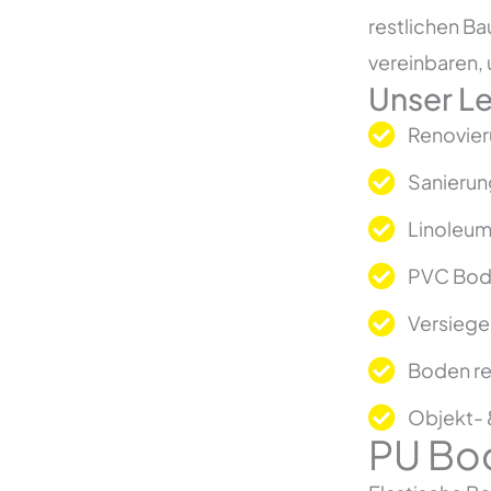
restlichen Ba
vereinbaren, 
Unser L
Renovier
Sanierun
Linoleu
PVC Bod
Versieg
Boden re
Objekt-
PU Bo