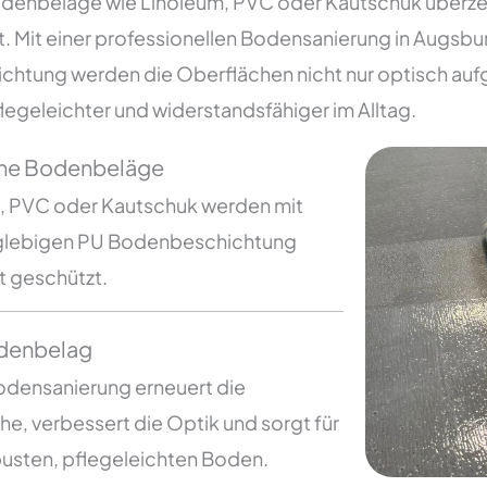
odenbeläge wie Linoleum, PVC oder Kautschuk überzeug
t. Mit einer professionellen Bodensanierung in Augsb
htung werden die Oberflächen nicht nur optisch auf
legeleichter und widerstandsfähiger im Alltag.
che Bodenbeläge
, PVC oder Kautschuk werden mit
nglebigen PU Bodenbeschichtung
t geschützt.
denbelag
odensanierung erneuert die
e, verbessert die Optik und sorgt für
busten, pflegeleichten Boden.