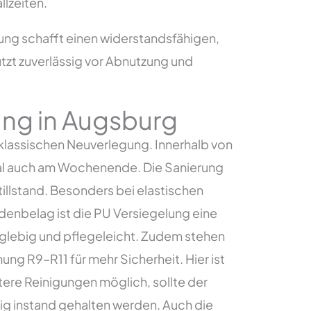
lzeiten.
g schafft einen widerstandsfähigen,
zt zuverlässig vor Abnutzung und
ung in Augsburg
klassischen Neuverlegung. Innerhalb von
eal auch am Wochenende. Die Sanierung
tillstand. Besonders bei elastischen
nbelag ist die PU Versiegelung eine
anglebig und pflegeleicht. Zudem stehen
ng R9–R11 für mehr Sicherheit. Hier ist
tere Reinigungen möglich, sollte der
ig instand gehalten werden. Auch die