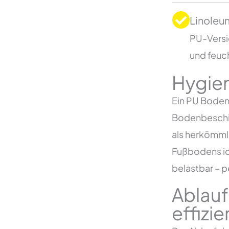
Linoleu
PU-Versie
und feuch
Hygien
Ein PU Boden
Bodenbeschic
als herkömml
Fußbodens ide
belastbar – 
Ablauf
effizie