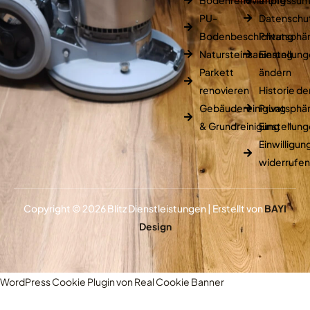
Bodenrenovierung
Impressu
PU-
Datenschu
Bodenbeschichtung
Privatsphä
Natursteinsanierung
Einstellun
Parkett
ändern
renovieren
Historie de
Gebäudereinigung
Privatsphä
& Grundreinigung
Einstellun
Einwilligu
widerrufe
Copyright © 2026 Blitz Dienstleistungen | Erstellt von
BAYI
Design
WordPress Cookie Plugin von Real Cookie Banner