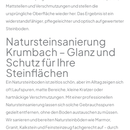
Mattstellen und Verschmutzungen und stellen die
ursprüngliche Oberfläche wieder her. Das Ergebnis ist ein
widerstandsfähiger, pflegeleichter und optisch aufgewerteter
Steinboden.
Natursteinsanierung
Krumbach – Glanz und
Schutz für Ihre
Steinflächen
Ein Natursteinboden ist zeitlos schön, aber im Alltag zeigen sich
oft Laufspuren, matte Bereiche, kleine Kratzer oder
hartnäckige Verschmutzungen. Mit einer professionellen
Natursteinsanierung lassen sich solche Gebrauchsspuren
gezielt entfernen, ohne den Boden austauschen zu müssen.
Wir sanieren und bereiten Natursteinböden wie Marmor,
Granit, Kalkstein und Feinsteinzeug fachgerecht auf – durch