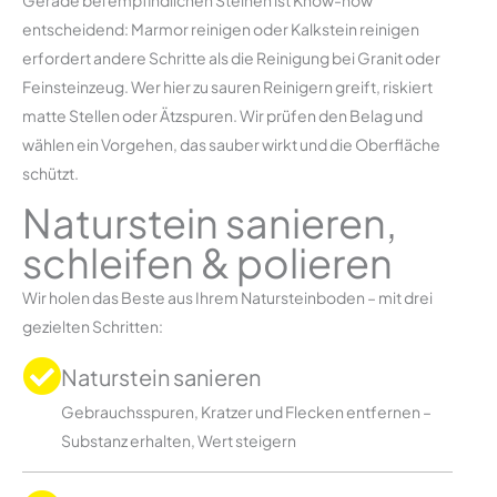
Gerade bei empfindlichen Steinen ist Know-how
entscheidend: Marmor reinigen oder Kalkstein reinigen
erfordert andere Schritte als die Reinigung bei Granit oder
Feinsteinzeug. Wer hier zu sauren Reinigern greift, riskiert
matte Stellen oder Ätzspuren. Wir prüfen den Belag und
wählen ein Vorgehen, das sauber wirkt und die Oberfläche
schützt.
Naturstein sanieren,
schleifen & polieren
Wir holen das Beste aus Ihrem Natursteinboden – mit drei
gezielten Schritten:
Naturstein sanieren
Gebrauchsspuren, Kratzer und Flecken entfernen –
Substanz erhalten, Wert steigern