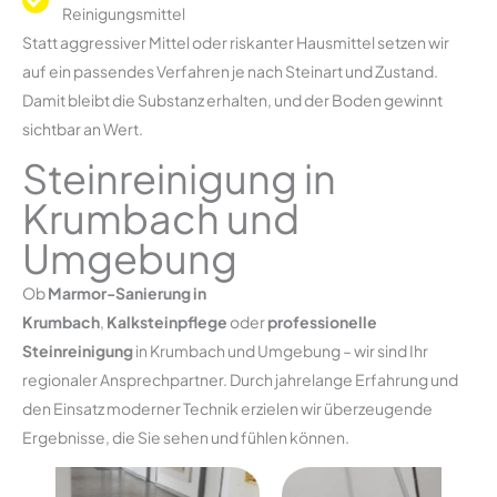
Reinigungsmittel
Statt aggressiver Mittel oder riskanter Hausmittel setzen wir
auf ein passendes Verfahren je nach Steinart und Zustand.
Damit bleibt die Substanz erhalten, und der Boden gewinnt
sichtbar an Wert.
Steinreinigung in
Krumbach und
Umgebung
Ob
Marmor-Sanierung in
Krumbach
,
Kalksteinpflege
oder
professionelle
Steinreinigung
in Krumbach und Umgebung – wir sind Ihr
regionaler Ansprechpartner. Durch jahrelange Erfahrung und
den Einsatz moderner Technik erzielen wir überzeugende
Ergebnisse, die Sie sehen und fühlen können.