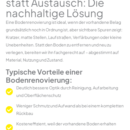
statt Austausch: Die
nachhaltige Lösung
Eine Bodenrenovierung ist ideal, wenn der vorhandene Belag
grundsätzlich noch in Ordnung ist, aber sichtbare Spuren zeigt:
Kratzer, matte Stellen, Laufstraßen, Verfärbungen oder kleine
Unebenheiten. Statt den Boden zu entfernen und neu zu
verlegen, bereiten wir ihn fachgerecht auf – abgestimmt auf
Material, Nutzung und Zustand.
Typische Vorteile einer
Bodenrenovierung:
Deutlich bessere Optik durch Reinigung, Aufarbeitung
und Oberflächenschutz
Weniger Schmutz und Aufwand als bei einem kompletten
Rückbau
Kosteneffizient, weil der vorhandene Boden erhalten