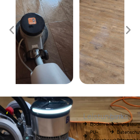
Leistungen
Links
Bodenrenovierung
Impressu
PU-
Datenschu