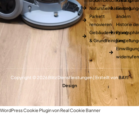
Bodenbeschichtung
Privatsphä
Natursteinsanierung
Einstellun
Parkett
ändern
renovieren
Historie de
Gebäudereinigung
Privatsphä
& Grundreinigung
Einstellun
Einwilligu
widerrufe
Copyright © 2026 Blitz Dienstleistungen | Erstellt von
BAYI
Design
WordPress Cookie Plugin von Real Cookie Banner