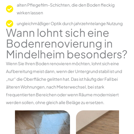
alten Pflegefilm-Schichten, die den Boden fleckig
wirken lassen
ungleichmäßiger Optik durch jahrzehntelange Nutzung
Wann lohnt sich eine
Bodenrenovierung in
Mindelheim besonders?
Wenn Sie Ihren Boden renovieren möchten, lohnt sich eine
Aufbereitung meist dann, wenn der Untergrund stabil ist und
„nur“ die Oberfläche gelitten hat. Das ist häufig der Fall bei
älteren Wohnungen, nach Mieterwechsel, bei stark
frequentierten Bereichen oder wenn Räume modernisiert
werden sollen, ohne gleich alle Beläge zu ersetzen.