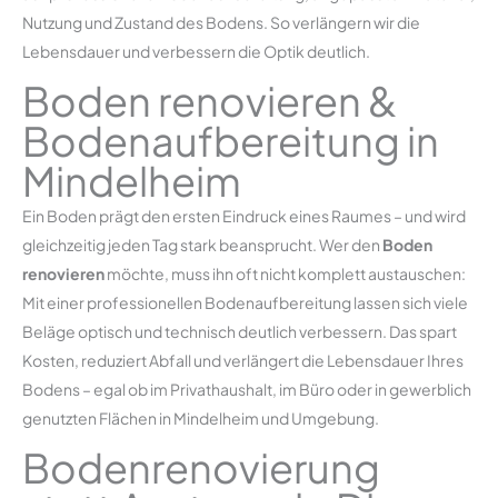
Nutzung und Zustand des Bodens. So verlängern wir die
Lebensdauer und verbessern die Optik deutlich.
Boden renovieren &
Bodenaufbereitung in
Mindelheim
Ein Boden prägt den ersten Eindruck eines Raumes – und wird
gleichzeitig jeden Tag stark beansprucht. Wer den
Boden
renovieren
möchte, muss ihn oft nicht komplett austauschen:
Mit einer professionellen Bodenaufbereitung lassen sich viele
Beläge optisch und technisch deutlich verbessern. Das spart
Kosten, reduziert Abfall und verlängert die Lebensdauer Ihres
Bodens – egal ob im Privathaushalt, im Büro oder in gewerblich
genutzten Flächen in Mindelheim und Umgebung.
Bodenrenovierung